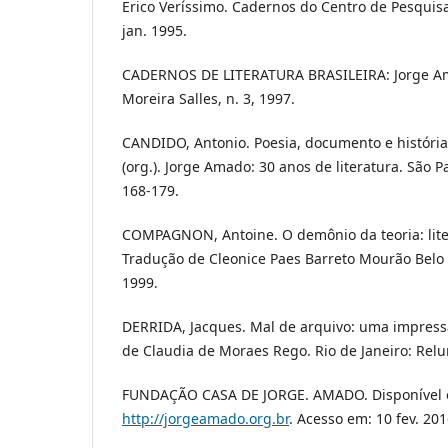
Erico Veríssimo. Cadernos do Centro de Pesquisa 
jan. 1995.
CADERNOS DE LITERATURA BRASILEIRA: Jorge Ama
Moreira Salles, n. 3, 1997.
CANDIDO, Antonio. Poesia, documento e históri
(org.). Jorge Amado: 30 anos de literatura. São P
168-179.
COMPAGNON, Antoine. O demônio da teoria: lit
Tradução de Cleonice Paes Barreto Mourão Belo 
1999.
DERRIDA, Jacques. Mal de arquivo: uma impress
de Claudia de Moraes Rego. Rio de Janeiro: Re
FUNDAÇÃO CASA DE JORGE. AMADO. Disponível 
http://jorgeamado.org.br
. Acesso em: 10 fev. 201