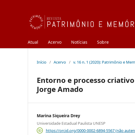
Atual
Acervo
Notícias
Sobre
Início
/
Acervo
/
v. 16 n. 1 (2020): Patrimônio e Me
Entorno e processo criativ
Jorge Amado
Marina Siqueira Drey
Universidade Estadual Paulista UNESP
https://orcid.org/0000-0002-6894-5567 (não auten