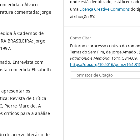
onde está identificado, está licenciad
concedida a Álvaro
uma
Licença Creative Commons
do ti
eratura comentada: Jorge
atribuição BY.
ncedida à Cadernos de
Como Citar
URA BRASILEIRA: Jorge
Entorno e processo criativo do roma
 1997.
Terras do Sem Fim, de Jorge Amado . (
Patrimônio e Memória
,
16
(1), 584-609.
ado. Entrevista com
https://doi.org/10.5016/pem.v16i1.31
ista concedida Elisabeth
Formatos de Citação
 apresentar os
ca: Revista de Crítica
I, Pierre-Marc de. A
s críticos para a análise
 do acervo literário de