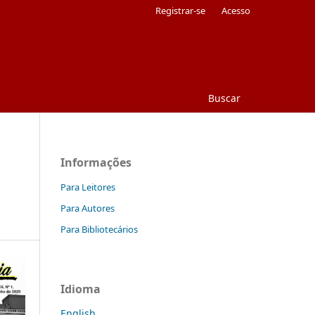
Registrar-se
Acesso
Buscar
Informações
Para Leitores
Para Autores
Para Bibliotecários
Idioma
English