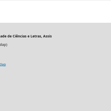
ade de Ciências e Letras, Assis
edap)
edap