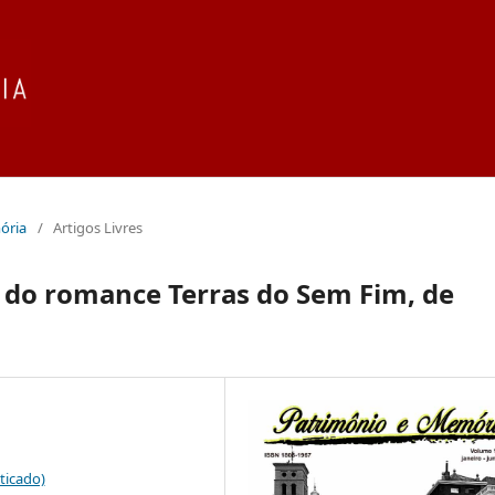
mória
/
Artigos Livres
o do romance Terras do Sem Fim, de
ticado)