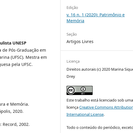
Edição
v. 16 n. 1 (2020): Patrimônio e
Memória
Seção
Artigos Livres
aulista UNESP
a de Pós-Graduação em
arina (UFSC). Mestra em
Licença
guesa pela UFSC.
Direitos autorais (c) 2020 Marina Siqu
Drey
Este trabalho está licenciado sob um
ra e Memória.
licença
Creative Commons Attribution
polis, 2020.
International License
.
: Record, 2002.
Todo o conteúdo do periódico, excet