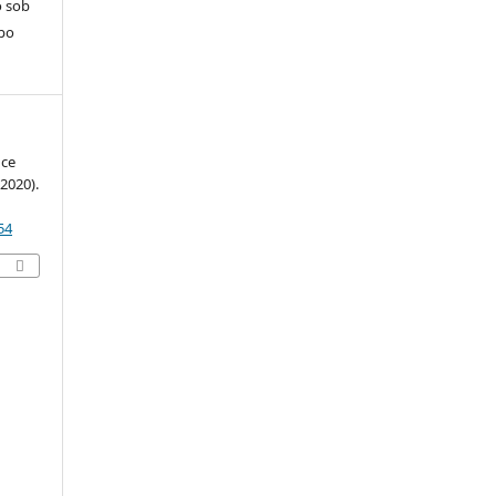
o sob
po
nce
2020).
54