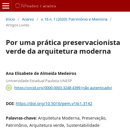
Início
/
Acervo
/
v. 16 n. 1 (2020): Patrimônio e Memória
/
Artigos Livres
Por uma prática preservacionista
verde da arquitetura moderna
Ana Elisabete de Almeida Medeiros
Universidade Estadual Paulista UNESP
https://orcid.org/0000-0003-3248-4399 (não autenticado)
DOI:
https://doi.org/10.5016/pem.v16i1.3142
Palavras-chave:
Arquitetura Moderna, Preservação,
Patrimônio, Arquitetura verde, Sustentabilidade