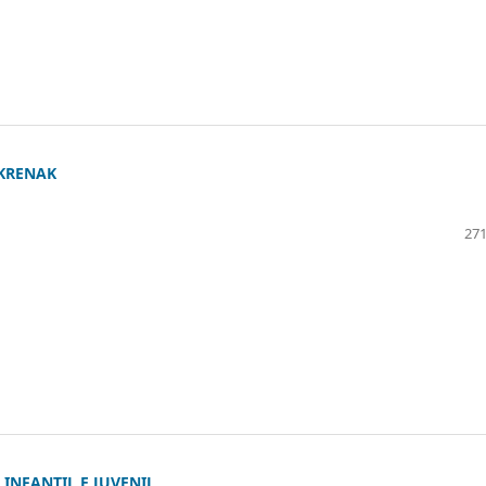
 KRENAK
271
INFANTIL E JUVENIL