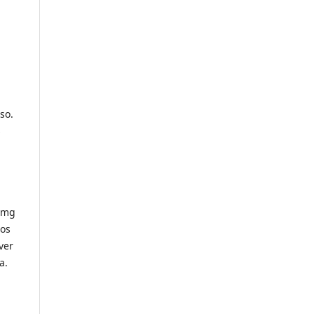
so.
s
: mg
ios
ver
a.