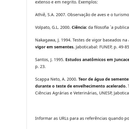
extenso e em negrito. Exemplos:
Athiê, S.A. 2007. Observação de aves e o turism
Volpato, G.L. 2000.
Ciência:
da filosofia `a public
Nakagawa, J. 1994. Testes de vigor baseados na av
vigor em sementes.
Jaboticabal: FUNEP, p. 49-85
Santos, J. 1995.
Estudos anatômicos em Juncace
p. 23.
Scappa Neto, A. 2000.
Teor de água de sementes
durante o teste de envelhecimento acelerado.
T
Ciências Agrárias e Veterinárias, UNESP, Jabotica
Informar as URLs para as referências quando po