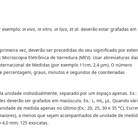
or exemplo:
in vivo, in vitro, in loco, et al.
deverão estar grafadas em
 primeira vez, deverão ser precedidas do seu siginificado por exten
 Microscopia Eletrônica de Varredura (MEV). Usar abreviaturas da
nternacional de Medidas (por exemplo 11cm, 2,4 µm). O número
de percentagem, graus, minutos e segundos de coordenadas
da unidade individualmente, separado por um espaço apenas. Ex.
ades deverão ser grafados em maiúsculo. Ex.: L, mL, µL. Quando vár
idade de medida apenas no último (Ex.: 20, 25, 30 e 35 °C). Escre
s maiores), a menos que sejam acompanhados de unidade de medid
0-4,0 mm; 125 exsicatas.