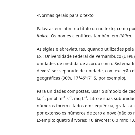
-Normas gerais para o texto
Palavras em latim no título ou no texto, como p
itálico
. Os nomes científicos também em
itálico
.
As siglas e abreviaturas, quando utilizadas pela
Ex.: Universidade Federal de Pernambuco (UFPE);
unidades de medida de acordo com o Sistema I
deverá ser separado de unidade, com exceção 
geográficas (90%, 17°46'17" S, por exemplo).
Para unidades compostas, usar o símbolo de ca
kgˉ¹, µmol mˉ² sˉ¹, mg Lˉ¹. Litro e suas subunid
números forem citados em sequência, grafas a un
por extenso os números de zero a nove (não o
Exemplo: quatro árvores; 10 árvores; 6,0 mm; 1,