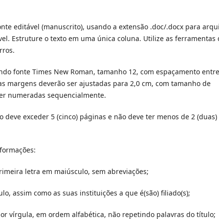
te editável (manuscrito), usando a extensão .doc/.docx para arqu
l. Estruture o texto em uma única coluna. Utilize as ferramentas
rros.
sando fonte Times New Roman, tamanho 12, com espaçamento entr
s as margens deverão ser ajustadas para 2,0 cm, com tamanho de
ser numeradas sequencialmente.
deve exceder 5 (cinco) páginas e não deve ter menos de 2 (duas)
nformações:
 primeira letra em maiúsculo, sem abreviações;
o, assim como as suas instituições a que é(são) filiado(s);
por vírgula, em ordem alfabética, não repetindo palavras do título;