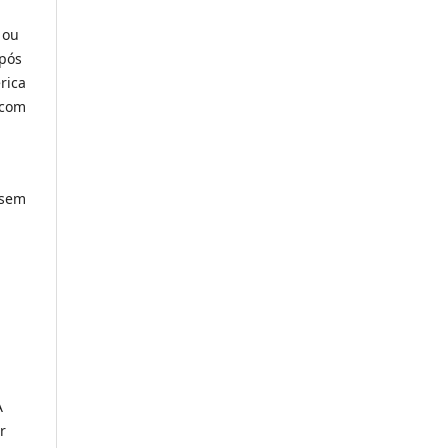
 ou
após
rica
 com
 sem
A
r