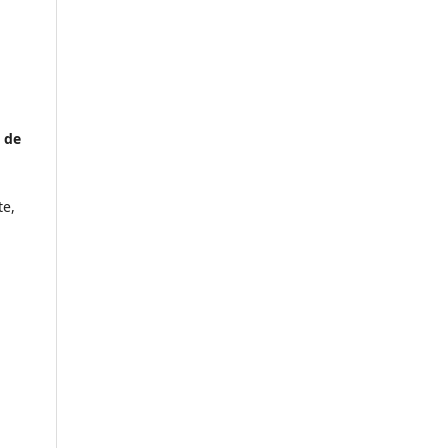
 de
te,