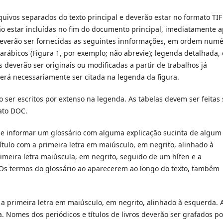
quivos separados do texto principal e deverão estar no formato TIF
o estar incluídas no fim do documento principal, imediatamente 
, deverão ser fornecidas as seguintes innformações, em ordem numé
arábicos (Figura 1, por exemplo; não abrevie); legenda detalhada,
s deverão ser originais ou modificadas a partir de trabalhos já
erá necessariamente ser citada na legenda da figura.
o ser escritos por extenso na legenda. As tabelas devem ser feitas
ato DOC.
pode informar um glossário com alguma explicação sucinta de algum
 título com a primeira letra em maiúsculo, em negrito, alinhado à
imeira letra maiúscula, em negrito, seguido de um hífen e a
 Os termos do glossário ao aparecerem ao longo do texto, também
m a primeira letra em maiúsculo, em negrito, alinhado à esquerda. 
a. Nomes dos periódicos e títulos de livros deverão ser grafados po