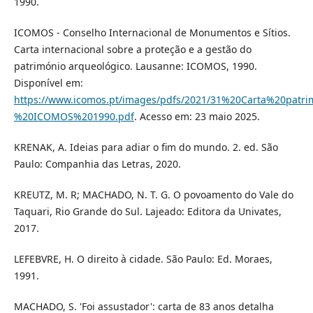
1990.
ICOMOS - Conselho Internacional de Monumentos e Sítios.
Carta internacional sobre a proteção e a gestão do
património arqueológico. Lausanne: ICOMOS, 1990.
Disponível em:
https://www.icomos.pt/images/pdfs/2021/31%20Carta%20pa
%20ICOMOS%201990.pdf
. Acesso em: 23 maio 2025.
KRENAK, A. Ideias para adiar o fim do mundo. 2. ed. São
Paulo: Companhia das Letras, 2020.
KREUTZ, M. R; MACHADO, N. T. G. O povoamento do Vale do
Taquari, Rio Grande do Sul. Lajeado: Editora da Univates,
2017.
LEFEBVRE, H. O direito à cidade. São Paulo: Ed. Moraes,
1991.
MACHADO, S. 'Foi assustador': carta de 83 anos detalha