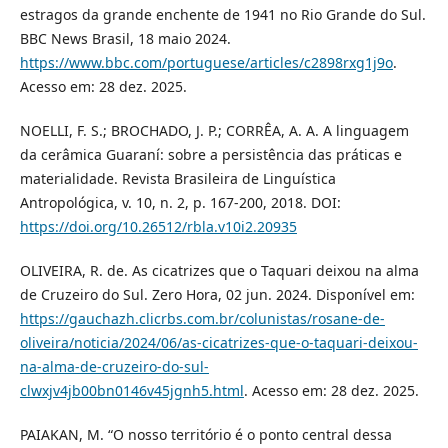
estragos da grande enchente de 1941 no Rio Grande do Sul.
BBC News Brasil, 18 maio 2024.
https://www.bbc.com/portuguese/articles/c2898rxg1j9o
.
Acesso em: 28 dez. 2025.
NOELLI, F. S.; BROCHADO, J. P.; CORRÊA, A. A. A linguagem
da cerâmica Guaraní: sobre a persistência das práticas e
materialidade. Revista Brasileira de Linguística
Antropológica, v. 10, n. 2, p. 167-200, 2018. DOI:
https://doi.org/10.26512/rbla.v10i2.20935
OLIVEIRA, R. de. As cicatrizes que o Taquari deixou na alma
de Cruzeiro do Sul. Zero Hora, 02 jun. 2024. Disponível em:
https://gauchazh.clicrbs.com.br/colunistas/rosane-de-
oliveira/noticia/2024/06/as-cicatrizes-que-o-taquari-deixou-
na-alma-de-cruzeiro-do-sul-
clwxjv4jb00bn0146v45jgnh5.html
. Acesso em: 28 dez. 2025.
PAIAKAN, M. “O nosso território é o ponto central dessa