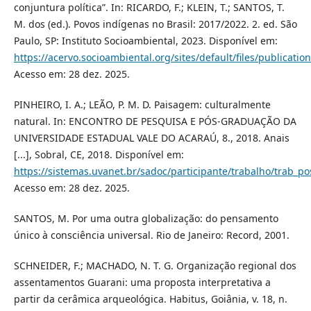
conjuntura política”. In: RICARDO, F.; KLEIN, T.; SANTOS, T.
M. dos (ed.). Povos indígenas no Brasil: 2017/2022. 2. ed. São
Paulo, SP: Instituto Socioambiental, 2023. Disponível em:
https://acervo.socioambiental.org/sites/default/files/publicatio
Acesso em: 28 dez. 2025.
PINHEIRO, I. A.; LEÃO, P. M. D. Paisagem: culturalmente
natural. In: ENCONTRO DE PESQUISA E PÓS-GRADUAÇÃO DA
UNIVERSIDADE ESTADUAL VALE DO ACARAÚ, 8., 2018. Anais
[...], Sobral, CE, 2018. Disponível em:
https://sistemas.uvanet.br/sadoc/participante/trabalho/trab
Acesso em: 28 dez. 2025.
SANTOS, M. Por uma outra globalização: do pensamento
único à consciência universal. Rio de Janeiro: Record, 2001.
SCHNEIDER, F.; MACHADO, N. T. G. Organização regional dos
assentamentos Guarani: uma proposta interpretativa a
partir da cerâmica arqueológica. Habitus, Goiânia, v. 18, n.