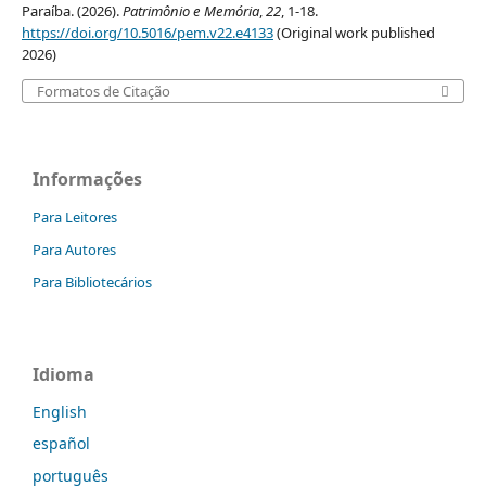
Paraíba. (2026).
Patrimônio e Memória
,
22
, 1-18.
https://doi.org/10.5016/pem.v22.e4133
(Original work published
2026)
Formatos de Citação
Informações
Para Leitores
Para Autores
Para Bibliotecários
Idioma
English
español
português