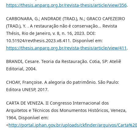
https://thesis.anparq.org.br/revista-thesis/article/view/356
.
CARBONARA, G.; ANDRADE (TRAD.), N.; GRACO CAFEZEIRO
(TRAD.), Y. . A restauração não é conservação... Revista
Thésis, Rio de Janeiro, v. 8, n. 16, 2023. DOI:
10.51924/revthesis.2023.v8.411. Disponível em:
https://thesis.anparq.org.br/revista-thesis/article/view/411
.
BRANDI, Cesare. Teoria da Restauração. Cotia, SP: Ateliê
Editorial, 2004.
CHOAY, Françoise. A alegoria do patrimônio. São Paulo:
Editora UNESP, 2017.
CARTA DE VENEZA. II Congresso Internacional dos
Arquitetos e Técnicos dos Monumentos Históricos, Veneza,
1964, Disponível em:
<
http://portal.iphan.gov.br/uploads/ckfinder/arquivos/Carta