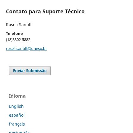
Contato para Suporte Técnico
Roseli Santilli
Telefone
(18)3302-5882
roseli.santilli@unesp.br
Enviar Submissão
Idioma
English
español
français
português