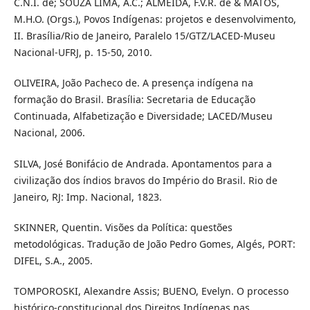
C.N.I. de; SOUZA LIMA, A.C.; ALMEIDA, F.V.R. de & MATOS,
M.H.O. (Orgs.), Povos Indígenas: projetos e desenvolvimento,
II. Brasília/Rio de Janeiro, Paralelo 15/GTZ/LACED-Museu
Nacional-UFRJ, p. 15-50, 2010.
OLIVEIRA, João Pacheco de. A presença indígena na
formação do Brasil. Brasília: Secretaria de Educação
Continuada, Alfabetização e Diversidade; LACED/Museu
Nacional, 2006.
SILVA, José Bonifácio de Andrada. Apontamentos para a
civilização dos índios bravos do Império do Brasil. Rio de
Janeiro, RJ: Imp. Nacional, 1823.
SKINNER, Quentin. Visões da Política: questões
metodológicas. Tradução de João Pedro Gomes, Algés, PORT:
DIFEL, S.A., 2005.
TOMPOROSKI, Alexandre Assis; BUENO, Evelyn. O processo
histórico-constitucional dos Direitos Indígenas nas