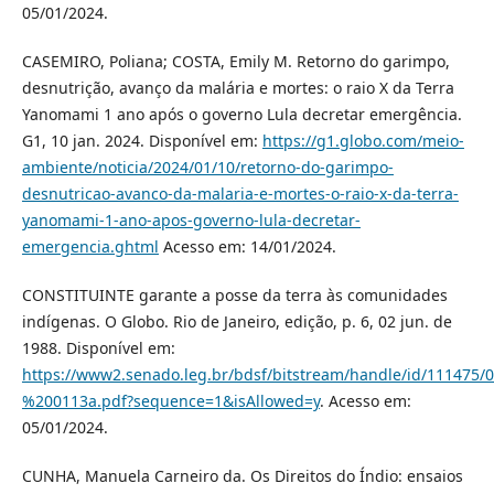
05/01/2024.
CASEMIRO, Poliana; COSTA, Emily M. Retorno do garimpo,
desnutrição, avanço da malária e mortes: o raio X da Terra
Yanomami 1 ano após o governo Lula decretar emergência.
G1, 10 jan. 2024. Disponível em:
https://g1.globo.com/meio-
ambiente/noticia/2024/01/10/retorno-do-garimpo-
desnutricao-avanco-da-malaria-e-mortes-o-raio-x-da-terra-
yanomami-1-ano-apos-governo-lula-decretar-
emergencia.ghtml
Acesso em: 14/01/2024.
CONSTITUINTE garante a posse da terra às comunidades
indígenas. O Globo. Rio de Janeiro, edição, p. 6, 02 jun. de
1988. Disponível em:
https://www2.senado.leg.br/bdsf/bitstream/handle/id/111475
%200113a.pdf?sequence=1&isAllowed=y
. Acesso em:
05/01/2024.
CUNHA, Manuela Carneiro da. Os Direitos do Índio: ensaios