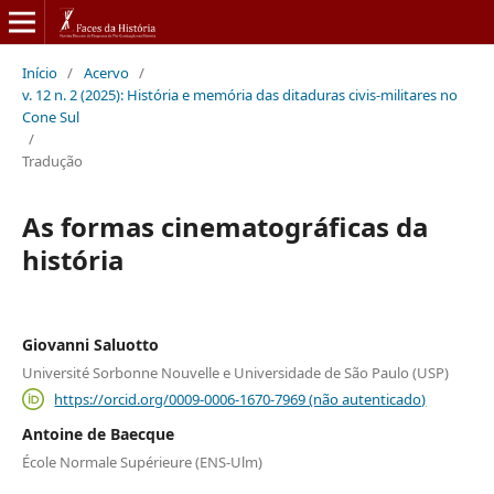
Início
/
Acervo
/
v. 12 n. 2 (2025): História e memória das ditaduras civis-militares no
Cone Sul
/
Tradução
As formas cinematográficas da
história
Giovanni Saluotto
Université Sorbonne Nouvelle e Universidade de São Paulo (USP)
https://orcid.org/0009-0006-1670-7969 (não autenticado)
Antoine de Baecque
École Normale Supérieure (ENS-Ulm)