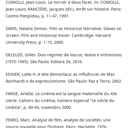
COMOLLI, Jean-Louis. Le mirroir à deux faces. In: COMOLLI,
Jean-Louis; RANCIÈRE, Jacques (dir.). Arrêt sur histoire. Paris:
Centre Pompidou, p. 11-47, 1997.
DAVIS, Natalie Zemon. Film as Historical Narrative. Slaves on
Screen: Film and Historical Vision. Cambridge: Harvard
University Press, p. 1-15, 2000.
DELEUZE, Gilles. Dois regimes de loucos, textos e entrevistas
(1975-1995). São Paulo: Editora 34, 2016.
EISNER, Lotte H. A tela demoníaca: as influências de Max
Reinhardt e do expressionismo. São Paulo: Paz e Terra, 2002.
FARGE, Arlette. Le cinéma est la langue maternelle du XXe
siècle. Cahiers du cinéma, número especial “Le siècle du
cinéma”, p. 40-43, novembro 2000.
FERRO, Marc. Analyse de film, analyse de sociétés: une
source nouvelle pour l’histoire. Paris: Hachette, 1976.