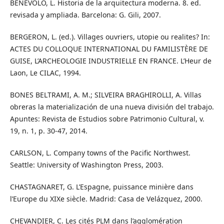
BENÉVOLO, L. Historia de la arquitectura moderna. 8. ed.
revisada y ampliada. Barcelona: G. Gili, 2007.
BERGERON, L. (ed.). Villages ouvriers, utopie ou realites? In:
ACTES DU COLLOQUE INTERNATIONAL DU FAMILISTÈRE DE
GUISE, L’ARCHEOLOGIE INDUSTRIELLE EN FRANCE. L’Heur de
Laon, Le CILAC, 1994.
BONES BELTRAMI, A. M.; SILVEIRA BRAGHIROLLI, A. Villas
obreras la materialización de una nueva división del trabajo.
Apuntes: Revista de Estudios sobre Patrimonio Cultural, v.
19, n. 1, p. 30-47, 2014.
CARLSON, L. Company towns of the Pacific Northwest.
Seattle: University of Washington Press, 2003.
CHASTAGNARET, G. L’Espagne, puissance minière dans
l’Europe du XIXe siècle. Madrid: Casa de Velázquez, 2000.
CHEVANDIER, C. Les cités PLM dans l’agglomération