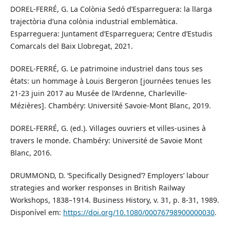
DOREL-FERRÉ, G. La Colònia Sedó d’Esparreguera: la llarga
trajectòria d’una colònia industrial emblemàtica.
Esparreguera: Juntament d’Esparreguera; Centre d’Estudis
Comarcals del Baix Llobregat, 2021.
DOREL-FERRÉ, G. Le patrimoine industriel dans tous ses
états: un hommage à Louis Bergeron [journées tenues les
21-23 juin 2017 au Musée de l’Ardenne, Charleville-
Mézières]. Chambéry: Université Savoie-Mont Blanc, 2019.
DOREL-FERRÉ, G. (ed.). Villages ouvriers et villes-usines à
travers le monde. Chambéry: Université de Savoie Mont
Blanc, 2016.
DRUMMOND, D. ‘Specifically Designed’? Employers’ labour
strategies and worker responses in British Railway
Workshops, 1838–1914. Business History, v. 31, p. 8-31, 1989.
Disponível em:
https://doi.org/10.1080/00076798900000030
.