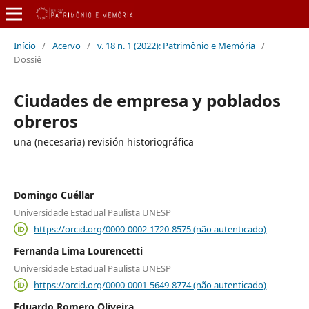
Início
/
Acervo
/
v. 18 n. 1 (2022): Patrimônio e Memória
/
Dossiê
Ciudades de empresa y poblados
obreros
una (necesaria) revisión historiográfica
Domingo Cuéllar
Universidade Estadual Paulista UNESP
https://orcid.org/0000-0002-1720-8575 (não autenticado)
Fernanda Lima Lourencetti
Universidade Estadual Paulista UNESP
https://orcid.org/0000-0001-5649-8774 (não autenticado)
Eduardo Romero Oliveira