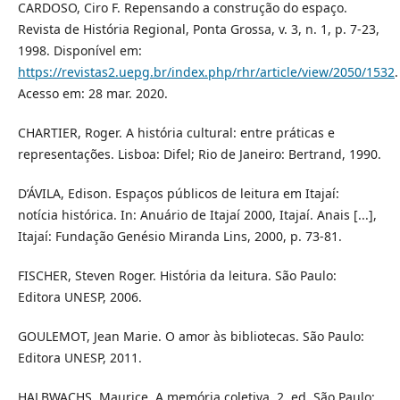
CARDOSO, Ciro F. Repensando a construção do espaço.
Revista de História Regional, Ponta Grossa, v. 3, n. 1, p. 7-23,
1998. Disponível em:
https://revistas2.uepg.br/index.php/rhr/article/view/2050/1532
.
Acesso em: 28 mar. 2020.
CHARTIER, Roger. A história cultural: entre práticas e
representações. Lisboa: Difel; Rio de Janeiro: Bertrand, 1990.
D’ÁVILA, Edison. Espaços públicos de leitura em Itajaí:
notícia histórica. In: Anuário de Itajaí 2000, Itajaí. Anais [...],
Itajaí: Fundação Genésio Miranda Lins, 2000, p. 73-81.
FISCHER, Steven Roger. História da leitura. São Paulo:
Editora UNESP, 2006.
GOULEMOT, Jean Marie. O amor às bibliotecas. São Paulo:
Editora UNESP, 2011.
HALBWACHS, Maurice. A memória coletiva. 2. ed. São Paulo: