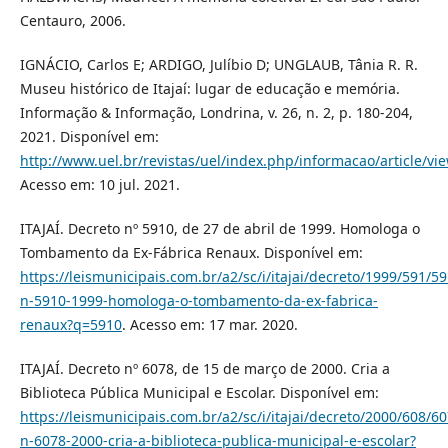
Centauro, 2006.
IGNÁCIO, Carlos E; ARDIGO, Julíbio D; UNGLAUB, Tânia R. R.
Museu histórico de Itajaí: lugar de educação e memória.
Informação & Informação, Londrina, v. 26, n. 2, p. 180-204,
2021. Disponível em:
http://www.uel.br/revistas/uel/index.php/informacao/article/vi
Acesso em: 10 jul. 2021.
ITAJAÍ. Decreto nº 5910, de 27 de abril de 1999. Homologa o
Tombamento da Ex-Fábrica Renaux. Disponível em:
https://leismunicipais.com.br/a2/sc/i/itajai/decreto/1999/591/5
n-5910-1999-homologa-o-tombamento-da-ex-fabrica-
renaux?q=5910
. Acesso em: 17 mar. 2020.
ITAJAÍ. Decreto nº 6078, de 15 de março de 2000. Cria a
Biblioteca Pública Municipal e Escolar. Disponível em:
https://leismunicipais.com.br/a2/sc/i/itajai/decreto/2000/608/6
n-6078-2000-cria-a-biblioteca-publica-municipal-e-escolar?