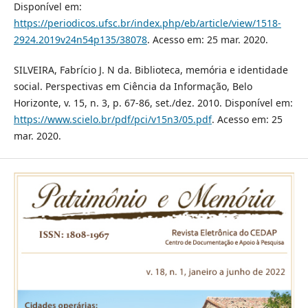
Disponível em:
https://periodicos.ufsc.br/index.php/eb/article/view/1518-
2924.2019v24n54p135/38078
. Acesso em: 25 mar. 2020.
SILVEIRA, Fabrício J. N da. Biblioteca, memória e identidade
social. Perspectivas em Ciência da Informação, Belo
Horizonte, v. 15, n. 3, p. 67-86, set./dez. 2010. Disponível em:
https://www.scielo.br/pdf/pci/v15n3/05.pdf
. Acesso em: 25
mar. 2020.