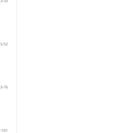
13-33
33-52
53-76
-101