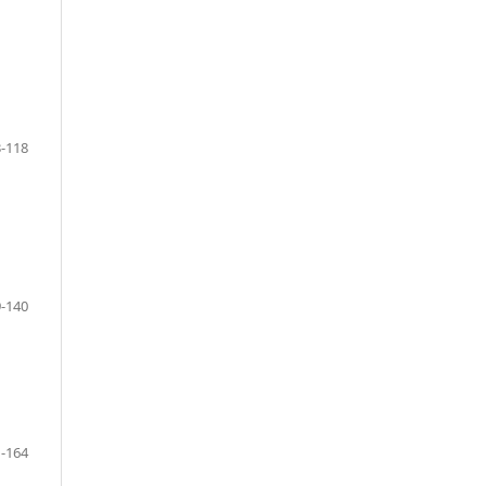
-118
-140
-164