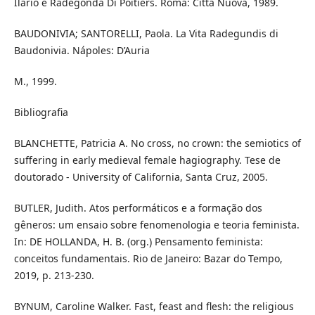
Ilario e Radegonda Di Poitiers. Roma: Città Nuova, 1989.
BAUDONIVIA; SANTORELLI, Paola. La Vita Radegundis di
Baudonivia. Nápoles: D’Auria
M., 1999.
Bibliografia
BLANCHETTE, Patricia A. No cross, no crown: the semiotics of
suffering in early medieval female hagiography. Tese de
doutorado - University of California, Santa Cruz, 2005.
BUTLER, Judith. Atos performáticos e a formação dos
gêneros: um ensaio sobre fenomenologia e teoria feminista.
In: DE HOLLANDA, H. B. (org.) Pensamento feminista:
conceitos fundamentais. Rio de Janeiro: Bazar do Tempo,
2019, p. 213-230.
BYNUM, Caroline Walker. Fast, feast and flesh: the religious