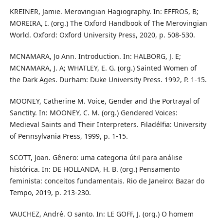
KREINER, Jamie. Merovingian Hagiography. In: EFFROS, B;
MOREIRA, I. (org.) The Oxford Handbook of The Merovingian
World. Oxford: Oxford University Press, 2020, p. 508-530.
MCNAMARA, Jo Ann. Introduction. In: HALBORG, J. E;
MCNAMARA, J. A; WHATLEY, E. G. (org.) Sainted Women of
the Dark Ages. Durham: Duke University Press. 1992, P. 1-15.
MOONEY, Catherine M. Voice, Gender and the Portrayal of
Sanctity. In: MOONEY, C. M. (org.) Gendered Voices:
Medieval Saints and Their Interpreters. Filadélfia: University
of Pennsylvania Press, 1999, p. 1-15.
SCOTT, Joan. Gênero: uma categoria útil para análise
histórica. In: DE HOLLANDA, H. B. (org.) Pensamento
feminista: conceitos fundamentais. Rio de Janeiro: Bazar do
Tempo, 2019, p. 213-230.
VAUCHEZ, André. O santo. In: LE GOFF, J. (org.) O homem